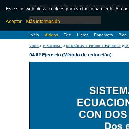
Matemáticas para Bachillerato y Carreras de Ciencias
Este sitio web utiliza cookies para su funcionamiento. Al co
Aceptar
Más información
Inicio
Videos
Test
Libros
Fonemato
Blog
Vídeos
»
1º Bachillerato
»
Matemáticas de Primero de Bachillerato
»
03
04.02 Ejercicio (Método de reducción)