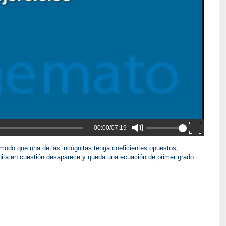
00:00/07:19
odo que una de las incógnitas tenga coeficientes opuestos,
ita en cuestión desaparece y queda una ecuación de primer grado