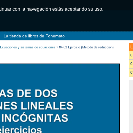
ntinuar con la navegación estás aceptando su uso.
La tienda de libros de Fonemato
L
 Ecuaciones y sistemas de ecuaciones
» 04.02 Ejercicio (Método de reducción)
0
0
0