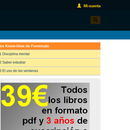
Mi cuenta
os Know-How de Fonemato
1 Disciplina mental
2 Saber estudiar
3 El uso de las ventanas