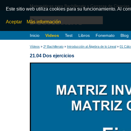
Matemáticas para Bachillerato y Carreras de Ciencias
Este sitio web utiliza cookies para su funcionamiento. Al co
Aceptar
Más información
Inicio
Videos
Test
Libros
Fonemato
Blog
Vídeos
»
2º Bachillerato
»
Introducción al Álgebra de lo Lineal
»
01 Cálcu
21.04 Dos ejercicios