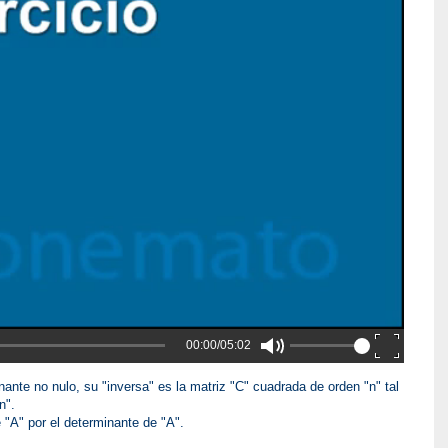
00:00/05:02
ante no nulo, su "inversa" es la matriz "C" cuadrada de orden "n" tal
n".
e "A" por el determinante de "A".