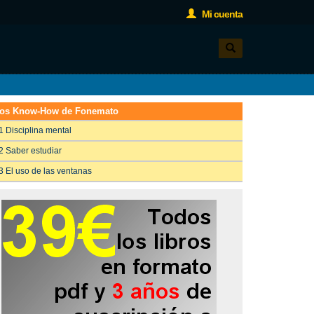
Mi cuenta
os Know-How de Fonemato
1 Disciplina mental
2 Saber estudiar
3 El uso de las ventanas