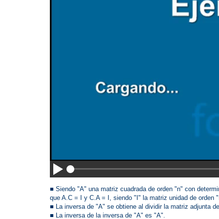
■ Siendo "A" una matriz cuadrada de orden "n" con determin
que A.C = I y C.A = I, siendo "I" la matriz unidad de orden "
■ La inversa de "A" se obtiene al dividir la matriz adjunta d
■ La inversa de la inversa de "A" es "A".