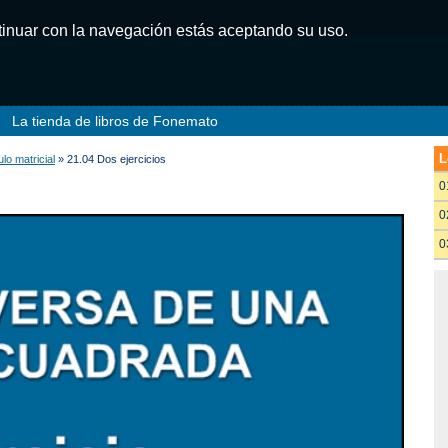
ntinuar con la navegación estás aceptando su uso.
La tienda de libros de Fonemato
L
lo matricial
» 21.04 Dos ejercicios
0
0
0