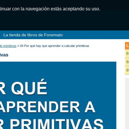
ntinuar con la navegación estás aceptando su uso.
La tienda de libros de Fonemato
L
e primitivas
» 04 Por qué hay que aprender a calcular primitivas
0
ivas
0
0