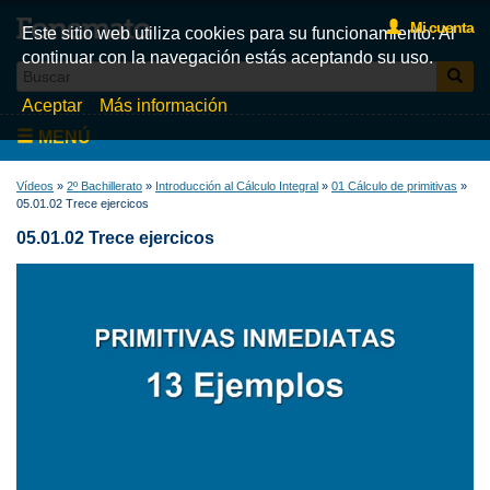
Mi cuenta
Este sitio web utiliza cookies para su funcionamiento. Al
continuar con la navegación estás aceptando su uso.
Aceptar
Más información
MENÚ
Inicio
Vídeos
»
2º Bachillerato
»
Introducción al Cálculo Integral
»
01 Cálculo de primitivas
»
05.01.02 Trece ejercicos
Videos
05.01.02 Trece ejercicos
Test
Libros
Fonemato
Blog
La tienda de libros de Fonemato