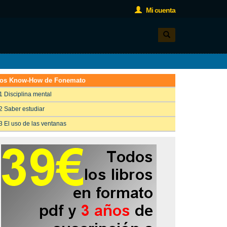
Mi cuenta
os Know-How de Fonemato
1 Disciplina mental
2 Saber estudiar
3 El uso de las ventanas