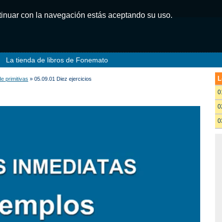
ntinuar con la navegación estás aceptando su uso.
La tienda de libros de Fonemato
L
e primitivas
» 05.09.01 Diez ejercicios
0
0
0