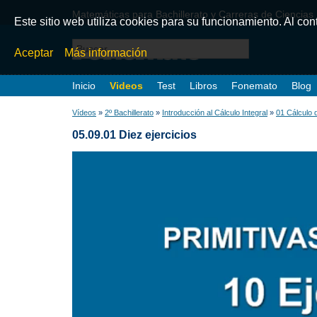
Matemáticas para Bachillerato y Carreras de Ciencias
Este sitio web utiliza cookies para su funcionamiento. Al co
Aceptar
Más información
Inicio
Videos
Test
Libros
Fonemato
Blog
Vídeos
»
2º Bachillerato
»
Introducción al Cálculo Integral
»
01 Cálculo d
05.09.01 Diez ejercicios