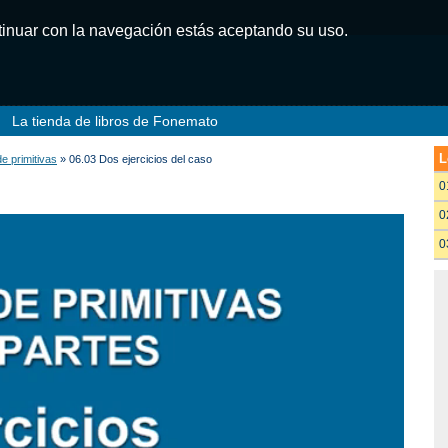
ntinuar con la navegación estás aceptando su uso.
La tienda de libros de Fonemato
L
e primitivas
» 06.03 Dos ejercicios del caso
0
0
0