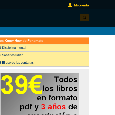
Mi cuenta
os Know-How de Fonemato
1 Disciplina mental
2 Saber estudiar
3 El uso de las ventanas