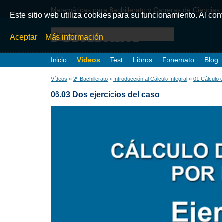
Matemáticas para Bachillerato y Carreras de Ciencias
Este sitio web utiliza cookies para su funcionamiento. Al co
Aceptar
Más información
Inicio
Videos
Test
Libros
Fonemato
Blog
Vídeos
»
2º Bachillerato
»
Introducción al Cálculo Integral
»
01 Cálculo d
06.03 Dos ejercicios del caso