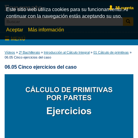
Mi cuenta
Este sitio web utiliza cookies para su funcionamiento. Al
continuar con la navegación estás aceptando su uso.
Aceptar
Más información
MENÚ
Inicio
Vídeos
»
2º Bachillerato
»
Introducción al Cálculo Integral
»
01 Cálculo de primitivas
»
06.05 Cinco ejercicios del caso
Videos
06.05 Cinco ejercicios del caso
Test
Libros
Fonemato
Blog
La tienda de libros de Fonemato