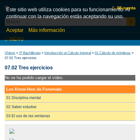
Mi cuenta
Este sitio web utiliza cookies para su funcionamiento. Al
continuar con la navegación estás aceptando su uso.
Aceptar
Más información
MENÚ
Inicio
Vídeos
»
2º Bachillerato
»
Introducción al Cálculo Integral
»
01 Cálculo de primitivas
»
07.02 Tres ejercicios
Videos
07.02 Tres ejercicios
Test
No se ha podido cargar el vídeo.
Libros
Los Know-How de Fonemato
Fonemato
01 Disciplina mental
Blog
02 Saber estudiar
La tienda de libros de Fonemato
03 El uso de las ventanas