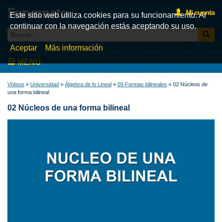
Mi cuenta
Este sitio web utiliza cookies para su funcionamiento. Al
continuar con la navegación estás aceptando su uso.
Aceptar
Más información
MENÚ
Inicio
Vídeos
»
Universidad
»
Álgebra de lo Lineal
»
09 Formas bilineales
» 02 Núcleos de
una forma bilineal
Videos
02 Núcleos de una forma bilineal
Test
Libros
Fonemato
Blog
La tienda de libros de Fonemato