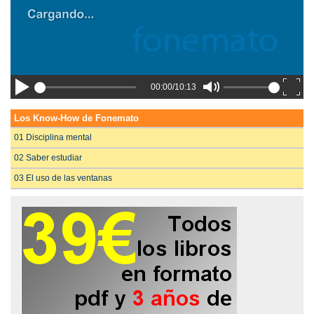
00:00/10:13
Los Know-How de Fonemato
01 Disciplina mental
02 Saber estudiar
03 El uso de las ventanas