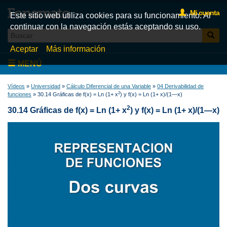
Mi cuenta
Este sitio web utiliza cookies para su funcionamiento. Al
continuar con la navegación estás aceptando su uso.
Aceptar
Más información
MENÚ
Inicio
Vídeos
»
Universidad
»
Cálculo Diferencial de una Variable
»
04 Derivabilidad de
2
funciones
» 30.14 Gráficas de f(x) = Ln (1+ x
) y f(x) = Ln (1+ x)/(1—x)
Videos
2
30.14 Gráficas de f(x) = Ln (1+ x
) y f(x) = Ln (1+ x)/(1—x)
Test
Libros
Fonemato
Blog
La tienda de libros de Fonemato