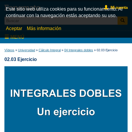
Mi cuenta
Este sitio web utiliza cookies para su funcionamiento. Al
continuar con la navegación estás aceptando su uso.
Aceptar
Más información
MENÚ
Inicio
Vídeos
»
Universidad
»
Cálculo Integral
»
04 Integrales dobles
» 02.03 Ejercicio
02.03 Ejercicio
Videos
Test
Libros
Fonemato
Blog
La tienda de libros de Fonemato