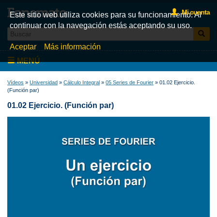
Mi cuenta
Este sitio web utiliza cookies para su funcionamiento. Al
continuar con la navegación estás aceptando su uso.
Aceptar
Más información
MENÚ
Inicio
Vídeos
»
Universidad
»
Cálculo Integral
»
05 Series de Fourier
» 01.02 Ejercicio.
(Función par)
Videos
01.02 Ejercicio. (Función par)
Test
Libros
Fonemato
Blog
La tienda de libros de Fonemato