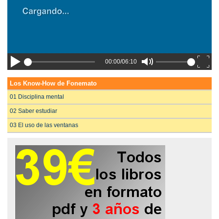
00:00/06:10
Los Know-How de Fonemato
01 Disciplina mental
02 Saber estudiar
03 El uso de las ventanas