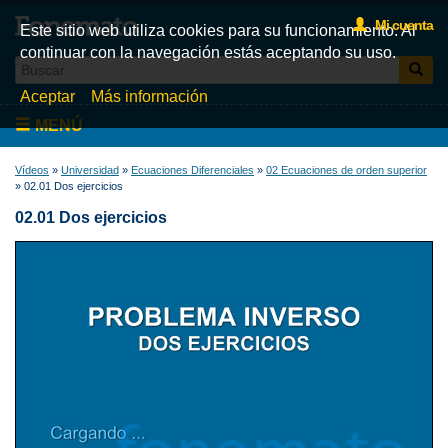
Mi cuenta
Este sitio web utiliza cookies para su funcionamiento. Al
continuar con la navegación estás aceptando su uso.
Aceptar
Más información
MENÚ
Inicio
Vídeos
»
Universidad
»
Ecuaciones Diferenciales
»
02 Ecuaciones de orden superior
» 02.01 Dos ejercicios
Videos
02.01 Dos ejercicios
Test
Libros
Fonemato
Blog
La tienda de libros de Fonemato