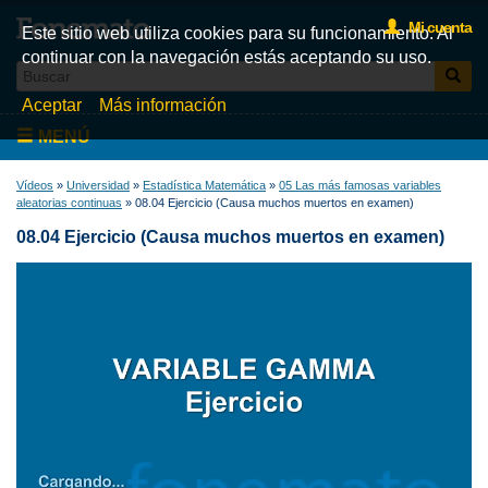
Mi cuenta
Este sitio web utiliza cookies para su funcionamiento. Al
continuar con la navegación estás aceptando su uso.
Aceptar
Más información
MENÚ
Inicio
Vídeos
»
Universidad
»
Estadística Matemática
»
05 Las más famosas variables
aleatorias continuas
» 08.04 Ejercicio (Causa muchos muertos en examen)
Videos
08.04 Ejercicio (Causa muchos muertos en examen)
Test
Libros
Fonemato
Blog
La tienda de libros de Fonemato