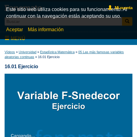
Mi cuenta
Este sitio web utiliza cookies para su funcionamiento. Al
continuar con la navegación estás aceptando su uso.
Aceptar
Más información
MENÚ
Inicio
Vídeos
»
Universidad
»
Estadística Matemática
»
05 Las más famosas variables
aleatorias continuas
» 16.01 Ejercicio
Videos
16.01 Ejercicio
Test
Libros
Fonemato
Blog
La tienda de libros de Fonemato