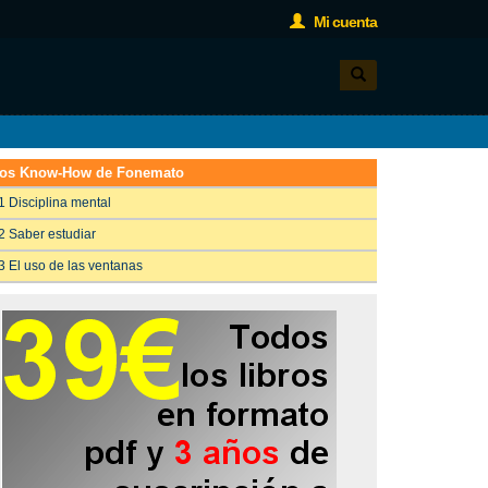
Mi cuenta
os Know-How de Fonemato
1 Disciplina mental
2 Saber estudiar
3 El uso de las ventanas