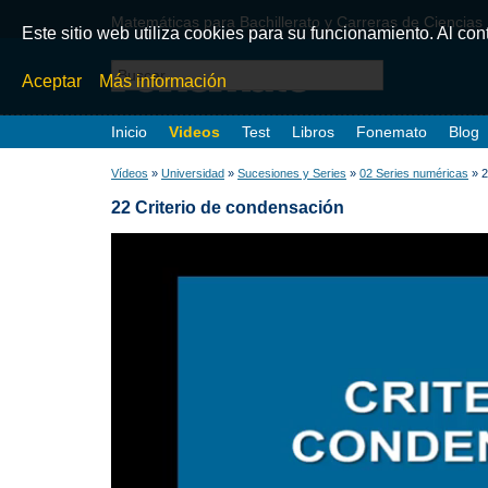
Matemáticas para Bachillerato y Carreras de Ciencias
Este sitio web utiliza cookies para su funcionamiento. Al co
Aceptar
Más información
Inicio
Videos
Test
Libros
Fonemato
Blog
Vídeos
»
Universidad
»
Sucesiones y Series
»
02 Series numéricas
» 2
22 Criterio de condensación