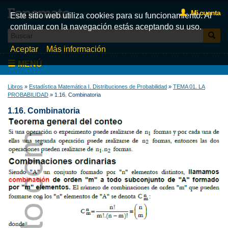
Mi cuenta
Este sitio web utiliza cookies para su funcionamiento. Al
continuar con la navegación estás aceptando su uso.
Aceptar
Más información
MENÚ
Inicio
Libros
»
Estadística Matemática I. Distribuciones de Probabilidad
»
TEMA 01. LA
PROBABILIDAD
» 1.16. Combinatoria
Videos
1.16. Combinatoria
Test
Libros
Fonemato
Blog
La tienda de libros de Fonemato