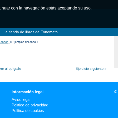
ntinuar con la navegación estás aceptando su uso.
La tienda de libros de Fonemato
9 casos)
» Ejemplos del caso 4
ver al epígrafe
Ejercicio siguiente »
Información legal
©
Aviso legal
Política de privacidad
Política de cookies