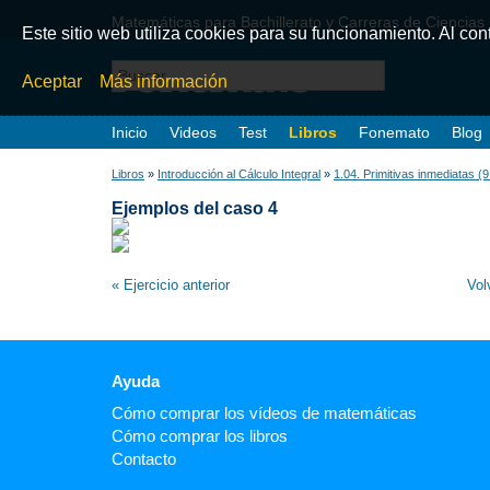
Matemáticas para Bachillerato y Carreras de Ciencias
Este sitio web utiliza cookies para su funcionamiento. Al co
Aceptar
Más información
Inicio
Videos
Test
Libros
Fonemato
Blog
Libros
»
Introducción al Cálculo Integral
»
1.04. Primitivas inmediatas (
Ejemplos del caso 4
« Ejercicio anterior
Vol
Ayuda
Cómo comprar los vídeos de matemáticas
Cómo comprar los libros
Contacto