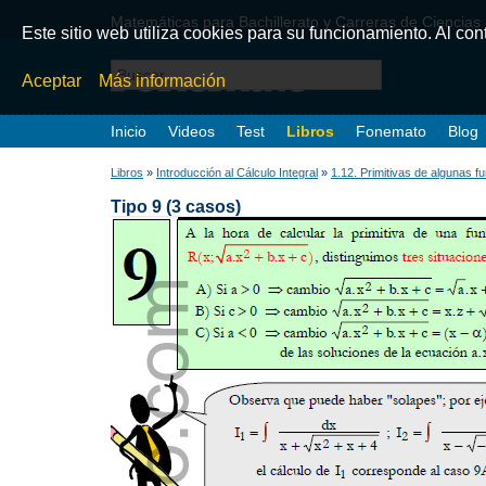
Matemáticas para Bachillerato y Carreras de Ciencias
Este sitio web utiliza cookies para su funcionamiento. Al co
Aceptar
Más información
Inicio
Videos
Test
Libros
Fonemato
Blog
Libros
»
Introducción al Cálculo Integral
»
1.12. Primitivas de algunas fu
Tipo 9 (3 casos)