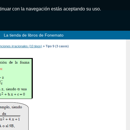
ntinuar con la navegación estás aceptando su uso.
La tienda de libros de Fonemato
nciones irracionales (10 tipos)
» Tipo 9 (3 casos)