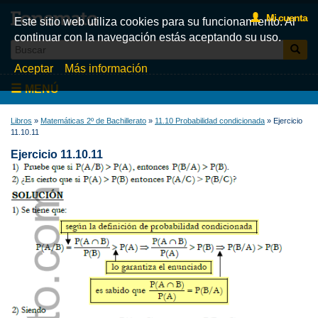
Mi cuenta
Este sitio web utiliza cookies para su funcionamiento. Al
continuar con la navegación estás aceptando su uso.
Aceptar
Más información
MENÚ
Inicio
Libros
»
Matemáticas 2º de Bachillerato
»
11.10 Probabilidad condicionada
» Ejercicio
11.10.11
Videos
Ejercicio 11.10.11
Test
Libros
Fonemato
Blog
La tienda de libros de Fonemato