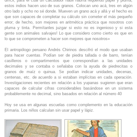
difícil, para el cual un calculador hábil habría requerido papel y pluma,
estos indios hacen uso de sus granos. Colocan uno acá, tres en algún
otro lado y ocho no sé donde. Mueven un grano acá y allá y el hecho es
que son capaces de completar su cálculo sin cometer el más pequeño
error; de hecho, son mejores en aritmética práctica que nosotros con
pluma y tinta. Permítanles juzgar si esto no es ingenioso y si esta
gente son animales salvajes! Lo que considero como cierto es que en
lo que se comprometen a hacer son mejores que nosotros»
El antropólogo peruano Andrés Chirinos descifró el modo que usaban
para hacer cuentas. Podían ser de piedra tallada o de barro, tenían
casilleros o compartimentos que correspondían a las unidades
decimales y se contaba o señalaba con la ayuda de piedrecitas o
granos de maíz o quinua. Se podían indicar unidades, decenas,
centenas, etc. de acuerdo a si estaban implícitas en cada operación.
Investigaciones recientes en relación a los yupanas sugieren que eran
capaces de calcular cifras considerables basándose en un sistema
probablemente no decimal, sino basados en relación al número 40
Hoy se usa en algunas escuelas como complemento en la educación
primaria. Los niños calculan sin usar papel y lápiz.