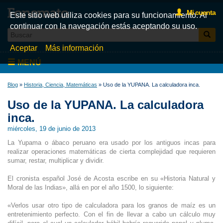
Mi cuenta
Este sitio web utiliza cookies para su funcionamiento. Al
continuar con la navegación estás aceptando su uso.
Aceptar
Más información
MENÚ
Inicio
Blog
»
Historia, Ciencia, Matemáticas
» Uso de la YUPANA. La calculadora inca.
Videos
Uso de la YUPANA. La calculadora
inca.
Test
miércoles, 19 de junio de 2013
Libros
La Yupama o ábaco peruano era usado por los antiguos incas para
Fonemato
realizar operaciones matemáticas de cierta complejidad que requieren
sumar, restar, multiplicar y dividir.
Blog
El cronista español José de Acosta escribe en su «Historia Natural y
La tienda de libros de Fonemato
Moral de las Indias», allá en por el año 1500, lo siguiente:
«Verlos usar otro tipo de calculadora para los granos de maíz es un
entretenimiento perfecto. Con el fin de llevar a cabo un cálculo muy